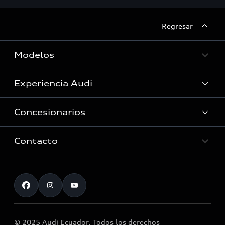
Regresar
Modelos
Experiencia Audi
Ver Modelos
Concesionarios
Historia
Innovación Audi
Contacto
Servicio Post Venta
Tecnología quattro®
Accesorios originales Audi®
Atención al cliente
Audi Motorsport
Llamado a revisión airbag Takata
Noticias
© 2025 Audi Ecuador. Todos los derechos