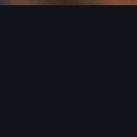
¡Más kilómetros sin
preocupaciones!
Aplicable a todos los modelos, Audi amplía la
garantía de sus vehículos a
5 años o 100.000
kilómetros
(lo que ocurra primero), respaldando
con esta cobertura extendida el nivel de calidad y
confiabilidad de la marca. Somos la única marca
Premium del mercado que cuenta con esta
ventaja adicional, que se traduce en una mayor
tranquilidad y seguridad para nuestros clientes.
* Garantía 100% del fabricante de
5 años o
100.000 kilómetros
.
* Calidad Audi a largo plazo. Confianza en