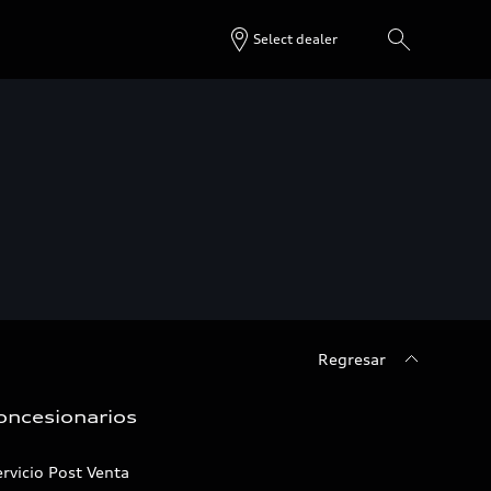
Select dealer
Regresar
oncesionarios
rvicio Post Venta