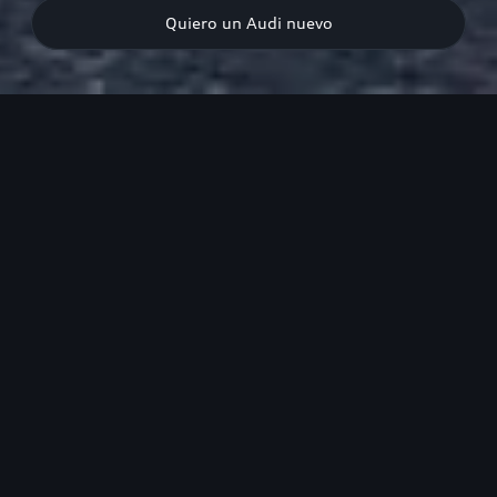
Quiero un Audi nuevo
Emisiones de CO21: 133 g/km Consumo de combustible
combinado1: 5.7 l/100km Emisiones de CO₂ combinadas¹: 186-
133 g/km (WLTP); Consumo de combustible combinado¹: 8.2-5.1
l/100 km (WLTP). Solo están disponibles para el vehículo los
valores de consumo y emisiones según el WLTP y no según el
NEDC.
Destacados
Diseño
Experiencia al volante