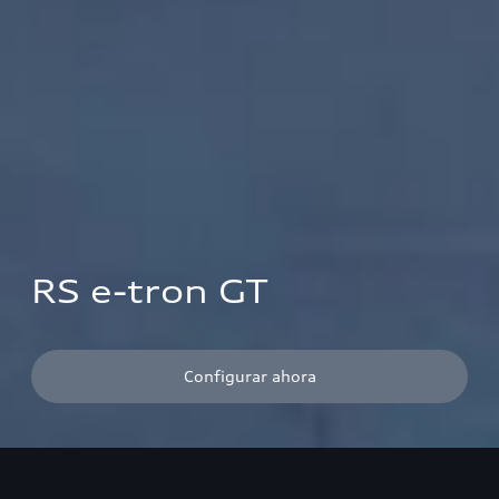
RS e-tron GT
Configurar ahora
¹Consumo combinado de energía¹ en kWh/100 km: 20,2–19,3
(NEFZ); 22,5–20,6 (WLTP)