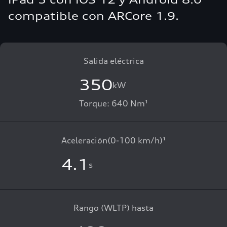
compatible con ARCore 1.9.
Salida eléctrica
350
kW
Torque: 640 Nm¹
Aceleración(0-100 km/h)¹
4.1
s
Rango (WLTP) hasta