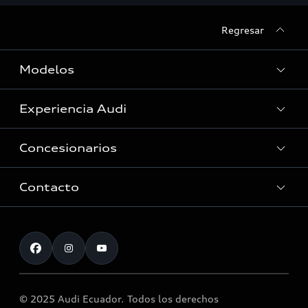
Regresar
Modelos
Experiencia Audi
Ver Modelos
Concesionarios
Historia
Innovación Audi
Contacto
Servicio Post Venta
Tecnología quattro®
Accesorios originales Audi®
Atención al cliente
Audi Motorsport
Llamado a revisión airbag Takata
Noticias
© 2025 Audi Ecuador. Todos los derechos