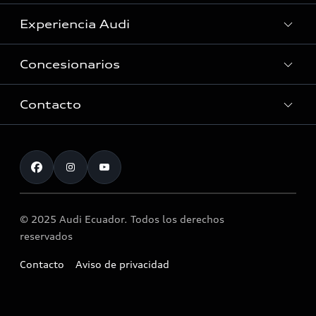
Experiencia Audi
Ver Modelos
Concesionarios
Historia
Innovación Audi
Contacto
Servicio Post Venta
Tecnología quattro®
Accesorios originales Audi®
Atención al cliente
Audi Motorsport
Llamado a revisión airbag Takata
Noticias
© 2025 Audi Ecuador. Todos los derechos
reservados
Contacto
Aviso de privacidad