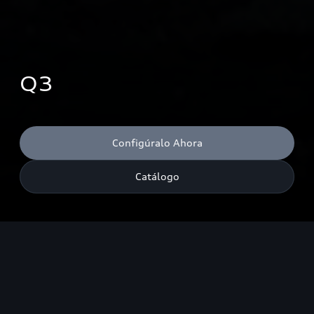
Q3
Configúralo Ahora
Catálogo
Consumo de combustible combinado¹: 7,5-4,5 l/100 km1;
emisiones de CO₂ combinadas¹: 172-118 g/km¹.<br><br> Las
cifras de consumo de combustible y de emisiones de CO₂
indicadas en las gamas dependen del juego de
neumáticos/ruedas utilizado.