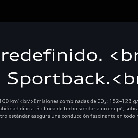
 redefinido. <b
 Sportback.<b
100 km¹<br/>Emisiones combinadas de CO₂: 182–123 g/
ilidad diaria. Su línea de techo similar a un coupé, subra
ttro estándar asegura una conducción fascinante en tod