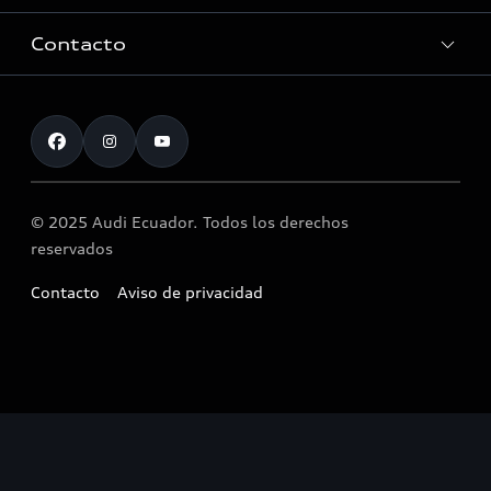
Innovación Audi
Contacto
Servicio Post Venta
Tecnología quattro®
Accesorios originales Audi®
Atención al cliente
Audi Motorsport
Llamado a revisión airbag Takata
Noticias
© 2025 Audi Ecuador. Todos los derechos
reservados
Contacto
Aviso de privacidad