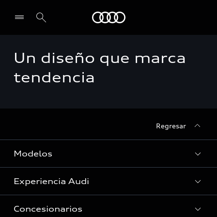
Audi
Un diseño que marca
Select dealer
tendencia
Regresar
Modelos
Experiencia Audi
Ver Modelos
Concesionarios
Historia