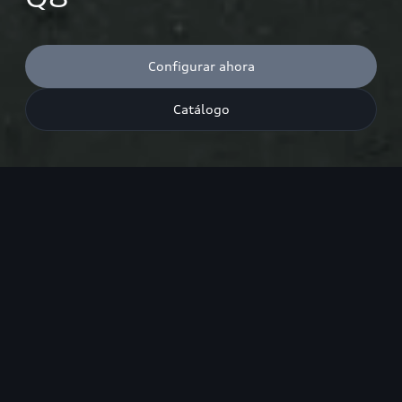
Configurar ahora
Catálogo
¹ Emisiones de CO₂ combinadas²: 210–182 g/km; Consumo de
combustible combinado²: 8.9–6.9 l/100 km. <br><br> ¹ Las cifras
de consumo de combustible y emisiones de CO₂ dadas en rangos
dependen del juego de llantas/neumáticos utilizado.
Destacados
Diseño
Espacio disponible