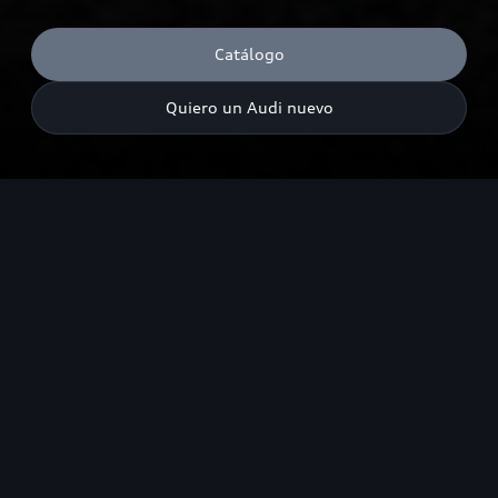
Catálogo
Quiero un Audi nuevo
Consumo de combustible combinado¹:: 8.9–5.0 l/100 km (WLTP)
Emisiones de CO₂ combinadas¹: 201–132 g/km (WLTP);
Para el vehículo, sólo están disponibles los valores de consumo y
emisiones según WLTP y no según NEDC.
Destacados
Diseño
Experiencia de manejo