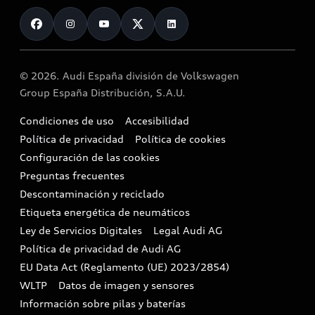
Contacto
Promociones híbridos
Modelos anteriores
Promociones Audi Service
Vender mi vehículo
Mundo Audi
Mild hybrid
Functions on demand
Empresas y autónomos
Reciclaje y devolución
Zona e-tron
© 2026. Audi España división de Volkswagen
Vehículo de sustitución
Audi y los semiconductores
Airbag Takata
Group España Distribución, S.A.U.
Etiquetas medioambientales
Alquiler Audi Move
Motores Diésel
Condiciones de uso
Accesibilidad
Audi Shop
Política de privacidad
Política de cookies
Buscador de concesionarios
Configuración de las cookies
Cita taller
Preguntas frecuentes
Descontaminación y reciclado
Compliance e integridad
Etiqueta energética de neumáticos
Ley de Servicios Digitales
Legal Audi AG
Canales de denuncia
Política de privacidad de Audi AG
EU Data Act (Reglamento (UE) 2023/2854)
WLTP
Datos de imagen y sensores
Información sobre pilas y baterías