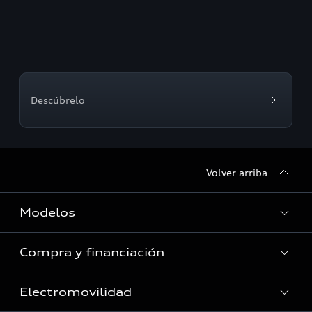
Descúbrelo
Volver arriba
Modelos
Compra y financiación
Vehículos nuevos en stock
Vehículos de ocasión en stock
Electromovilidad
Todo sobre compra y financiación