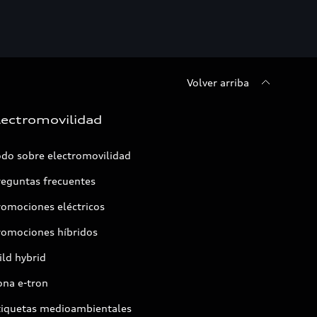
Volver arriba
lectromovilidad
odo sobre electromovilidad
reguntas frecuentes
romociones eléctricos
romociones híbridos
ld hybrid
ona e-tron
tiquetas medioambientales