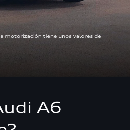
a motorización tiene unos valores de 
Audi A6
n?