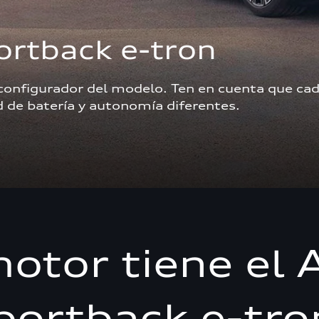
ortback e-tron
 configurador del modelo. Ten en cuenta que cad
de batería y autonomía diferentes.  
otor tiene el 
portback e-tro