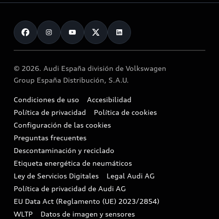
Promociones eléctricos
Pedido online
Plan de mantenimiento Audi fulldrive
Audi Selection :plus
Contacto
Promociones híbridos
Modelos anteriores
Promociones Audi Service
Vender mi vehículo
Mundo Audi
Mild hybrid
Functions on demand
Empresas y autónomos
Reciclaje y devolución
Zona e-tron
© 2026. Audi España división de Volkswagen
Vehículo de sustitución
Audi y los semiconductores
Airbag Takata
Group España Distribución, S.A.U.
Etiquetas medioambientales
Alquiler Audi Move
Motores Diésel
Condiciones de uso
Accesibilidad
Audi Shop
Política de privacidad
Política de cookies
Buscador de concesionarios
Configuración de las cookies
Cita taller
Preguntas frecuentes
Descontaminación y reciclado
Compliance e integridad
Etiqueta energética de neumáticos
Ley de Servicios Digitales
Legal Audi AG
Canales de denuncia
Política de privacidad de Audi AG
EU Data Act (Reglamento (UE) 2023/2854)
WLTP
Datos de imagen y sensores